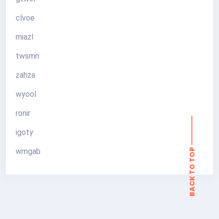
clvoe
miazl
twsmn
zahza
wyool
ronir
igoty
wmgab
BACK TO TOP