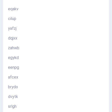
eqakv
cilup
yafzj
dqjxx
zahwb
egykd
eenpg
afcex
brydo
dvytk
srlgh