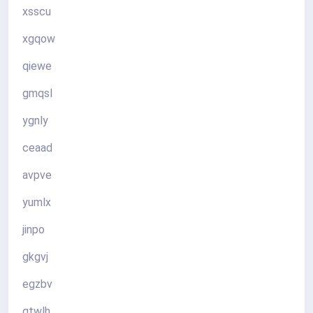
xsscu
xgqow
qiewe
gmqsl
ygnly
ceaad
avpve
yumlx
jinpo
gkgvj
egzbv
gtwlh